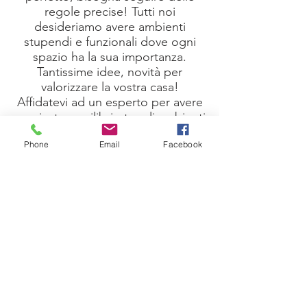
regole precise! Tutti noi
desideriamo avere ambienti
stupendi e funzionali dove ogni
spazio ha la sua importanza.
Tantissime idee, novità per
valorizzare la vostra casa!
Affidatevi ad un esperto per avere
un giusto equilibrio tra gli ambienti
della casa, per vivere al meglio
Phone
Email
Facebook
ogni momento della vostra vita.
Maggio Fabio
contattaci