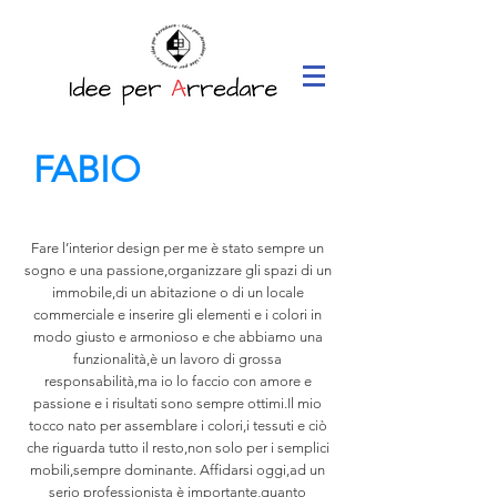
FABIO
MAGGIO
Interior Design
Fare l’interior design per me è stato sempre un
sogno e una passione,organizzare gli spazi di un
immobile,di un abitazione o di un locale
commerciale e inserire gli elementi e i colori in
modo giusto e armonioso e che abbiamo una
funzionalità,è un lavoro di grossa
responsabilità,ma io lo faccio con amore e
passione e i risultati sono sempre ottimi.Il mio
tocco nato per assemblare i colori,i tessuti e ciò
che riguarda tutto il resto,non solo per i semplici
mobili,sempre dominante. Affidarsi oggi,ad un
serio professionista è importante,quanto